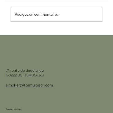
Rédigez un commentaire...
Comment réduire les coûts de livraison
e-commerce ?
71 route de dudelange
L-3222 BETTEMBOURG
s.mullier@formulpack.com
Contactez-nous