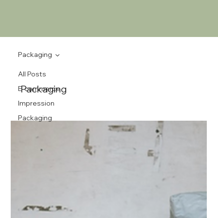
Packaging
All Posts
Packaging
E-commerce
Impression
Packaging