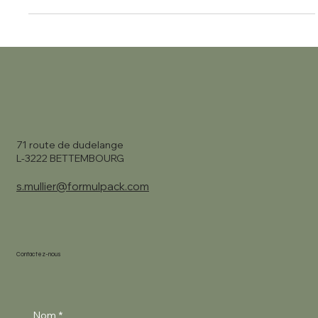
71 route de dudelange
L-3222 BETTEMBOURG
s.mullier@formulpack.com
Contactez-nous