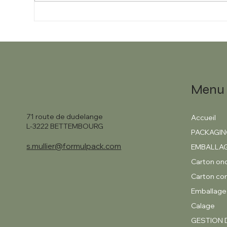
Packaging recyclable, trois
Tra
raisons de vous y mettre !
ent
Lu
Menu
71 route de dudelange
Accueil
L-3222 BETTEMBOURG
PACKAGI
s.mullier@formulpack.com
EMBALLA
Carton on
Carton c
Emballage 
Calage
GESTION 