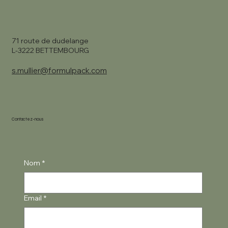
71 route de dudelange
L-3222 BETTEMBOURG
s.mullier@formulpack.com
Contactez-nous
Nom
*
Email
*