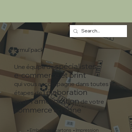
Formul'pack
spécialistes
Une équipe de
e-commerce et print
qui vous accompagne dans toutes les
l’élaboration
étapes de
l'amélioration
ou de
de votre
commerce en ligne
• Emballages cartons • Impression